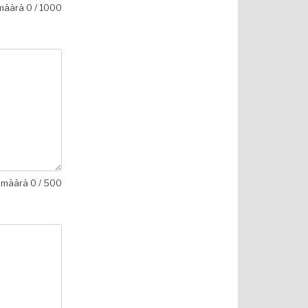
imäärä
0
/ 1000
imäärä
0
/ 500