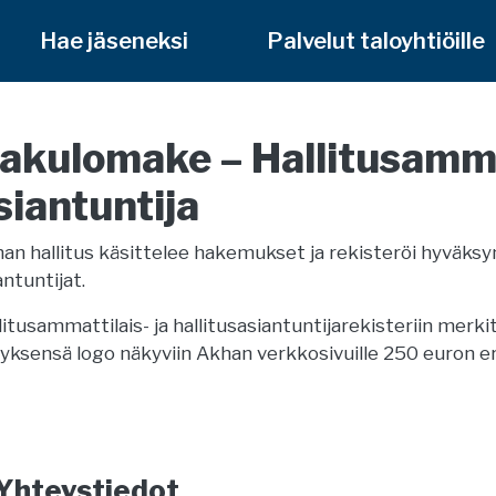
Hae jäseneksi
Palvelut taloyhtiöille
akulomake – Hallitusamma
siantuntija
an hallitus käsittelee hakemukset ja rekisteröi hyväksy
antuntijat.
litusammattilais- ja hallitusasiantuntijarekisteriin merkit
tyksensä logo näkyviin Akhan verkkosivuille 250 euron eri
Yhteystiedot