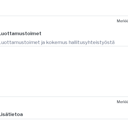
Merkk
Luottamustoimet
Luottamustoimet ja kokemus hallitusyhteistyöstä
Merkk
Lisätietoa