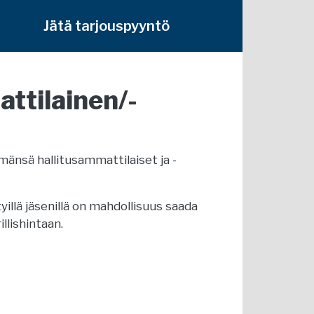
Jätä tarjouspyyntö
ttilainen/-
mänsä hallitusammattilaiset ja -
yillä jäsenillä on mahdollisuus saada
llishintaan.