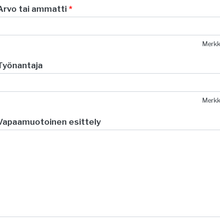
Arvo tai ammatti
*
Merk
Työnantaja
Merk
Vapaamuotoinen esittely