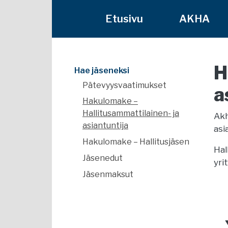
Etusivu
AKHA
H
Hae jäseneksi
Pätevyysvaatimukset
a
Hakulomake –
Hallitusammattilainen- ja
Akh
asiantuntija
asi
Hakulomake – Hallitusjäsen
Hal
Jäsenedut
yri
Jäsenmaksut