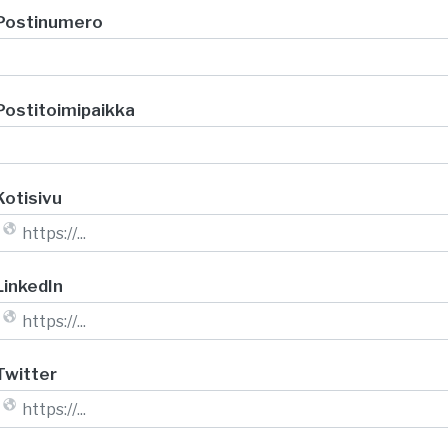
Postinumero
Postitoimipaikka
Kotisivu
LinkedIn
Twitter