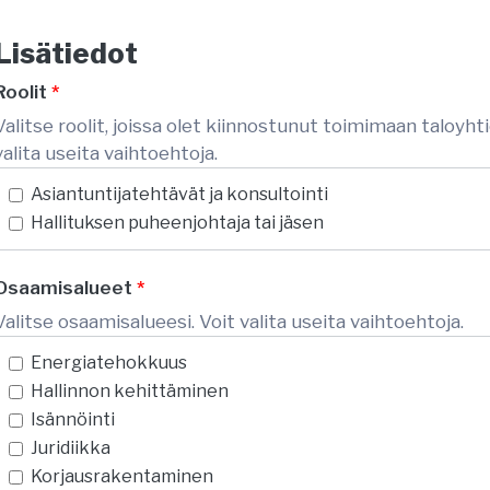
Lisätiedot
Roolit
*
Valitse roolit, joissa olet kiinnostunut toimimaan taloyhti
valita useita vaihtoehtoja.
Asiantuntijatehtävät ja konsultointi
Hallituksen puheenjohtaja tai jäsen
Osaamisalueet
*
Valitse osaamisalueesi. Voit valita useita vaihtoehtoja.
Energiatehokkuus
Hallinnon kehittäminen
Isännöinti
Juridiikka
Korjausrakentaminen