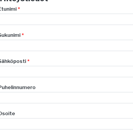
Etunimi
*
Sukunimi
*
Sähköposti
*
Puhelinnumero
Osoite