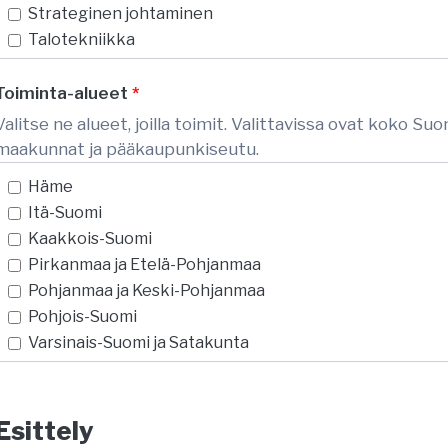
Strateginen johtaminen
Talotekniikka
Talous
Taloyhtiösovittelu
Toiminta-alueet
*
Toiminnantarkastus
Valitse ne alueet, joilla toimit. Valittavissa ovat koko S
Viestintä
maakunnat ja pääkaupunkiseutu.
Vuokraustoiminta
Häme
Itä-Suomi
Kaakkois-Suomi
Pirkanmaa ja Etelä-Pohjanmaa
Pohjanmaa ja Keski-Pohjanmaa
Pohjois-Suomi
Varsinais-Suomi ja Satakunta
Koko Suomi
Keski-Suomi
Uusimaa
Esittely