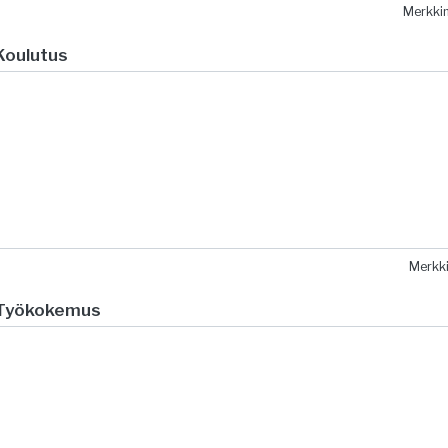
Merkk
Koulutus
Merkk
Työkokemus