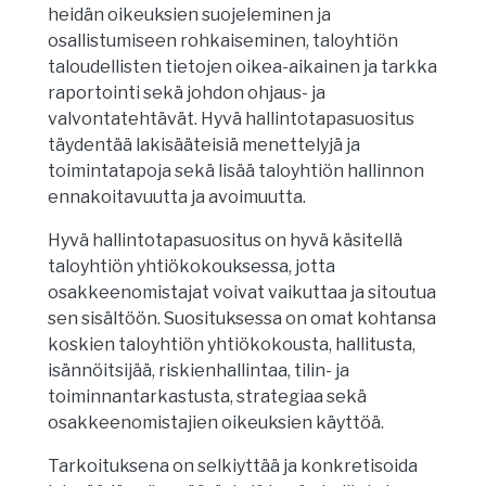
heidän oikeuksien suojeleminen ja
osallistumiseen rohkaiseminen, taloyhtiön
taloudellisten tietojen oikea-aikainen ja tarkka
raportointi sekä johdon ohjaus- ja
valvontatehtävät. Hyvä hallintotapasuositus
täydentää lakisääteisiä menettelyjä ja
toimintatapoja sekä lisää taloyhtiön hallinnon
ennakoitavuutta ja avoimuutta.
Hyvä hallintotapasuositus on hyvä käsitellä
taloyhtiön yhtiökokouksessa, jotta
osakkeenomistajat voivat vaikuttaa ja sitoutua
sen sisältöön. Suosituksessa on omat kohtansa
koskien taloyhtiön yhtiökokousta, hallitusta,
isännöitsijää, riskienhallintaa, tilin- ja
toiminnantarkastusta, strategiaa sekä
osakkeenomistajien oikeuksien käyttöä.
Tarkoituksena on selkiyttää ja konkretisoida