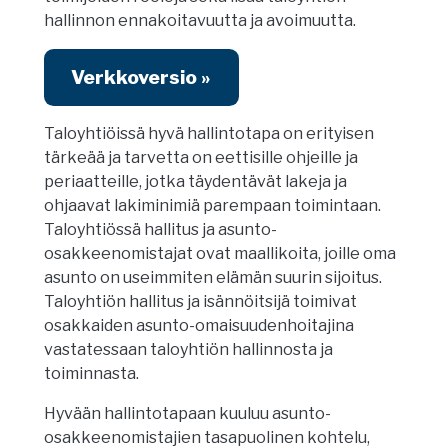
hallinnon ennakoitavuutta ja avoimuutta.
Verkkoversio »
Taloyhtiöissä hyvä hallintotapa on erityisen
tärkeää ja tarvetta on eettisille ohjeille ja
periaatteille, jotka täydentävät lakeja ja
ohjaavat lakiminimiä parempaan toimintaan.
Taloyhtiössä hallitus ja asunto-
osakkeenomistajat ovat maallikoita, joille oma
asunto on useimmiten elämän suurin sijoitus.
Taloyhtiön hallitus ja isännöitsijä toimivat
osakkaiden asunto-omaisuudenhoitajina
vastatessaan taloyhtiön hallinnosta ja
toiminnasta.
Hyvään hallintotapaan kuuluu asunto-
osakkeenomistajien tasapuolinen kohtelu,