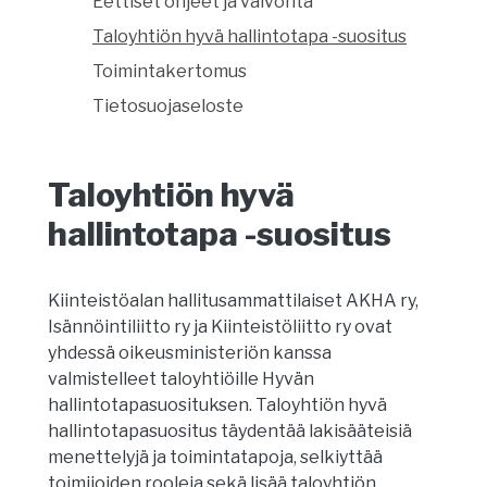
Eettiset ohjeet ja valvonta
Taloyhtiön hyvä hallintotapa -suositus
Toimintakertomus
Tietosuojaseloste
Taloyhtiön hyvä
hallintotapa -suositus
Kiinteistöalan hallitusammattilaiset AKHA ry,
Isännöintiliitto ry ja Kiinteistöliitto ry ovat
yhdessä oikeusministeriön kanssa
valmistelleet taloyhtiöille Hyvän
hallintotapasuosituksen. Taloyhtiön hyvä
hallintotapasuositus täydentää lakisääteisiä
menettelyjä ja toimintatapoja, selkiyttää
toimijoiden rooleja sekä lisää taloyhtiön