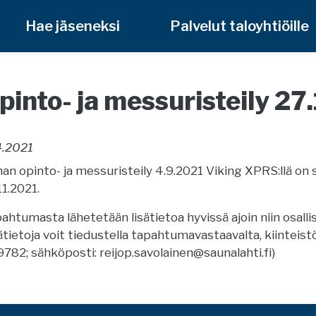
Hae jäseneksi
Palvelut taloyhtiöille
pinto- ja messuristeily 27
4.2021
an opinto- ja messuristeily 4.9.2021 Viking XPRS:llä on s
11.2021.
ahtumasta lähetetään lisätietoa hyvissä ajoin niin osallistu
ätietoja voit tiedustella tapahtumavastaavalta, kiinteis
782; sähköposti: reijop.savolainen@saunalahti.fi)