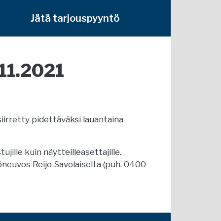
Jätä tarjouspyyntö
.11.2021
iirretty pidettäväksi lauantaina
jille kuin näytteilleasettajille.
töneuvos Reijo Savolaiselta (puh. 0400