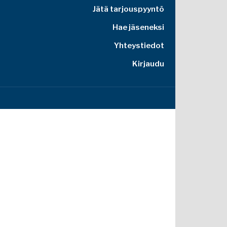
Jätä tarjouspyyntö
Hae jäseneksi
Yhteystiedot
Kirjaudu