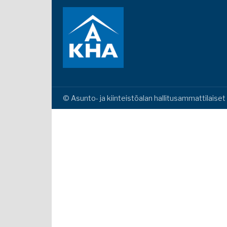
© Asunto- ja kiinteistöalan hallitusammattilaise