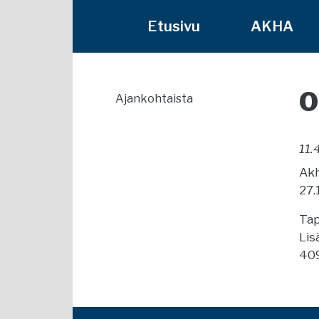
Etusivu
AKHA
O
Ajankohtaista
11.
Akh
27.
Tap
Lis
409