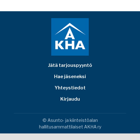
Jätä tarjouspyyntö
Hae jäseneksi
Yhteystiedot
Kirjaudu
© Asunto- ja kiinteistöalan
hallitusammattilaiset AKHA ry