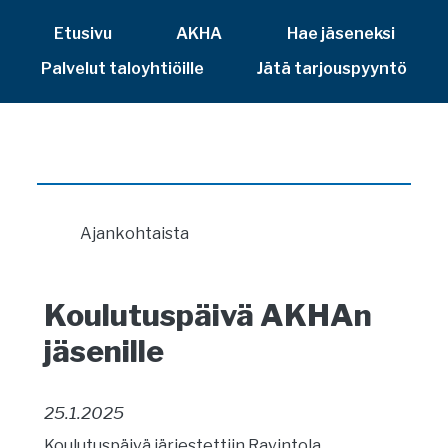
Etusivu
AKHA
Hae jäseneksi
Palvelut taloyhtiöille
Jätä tarjouspyyntö
Ajankohtaista
Koulutuspäivä AKHAn
jäsenille
25.1.2025
Koulutuspäivä järjestettiin Ravintola