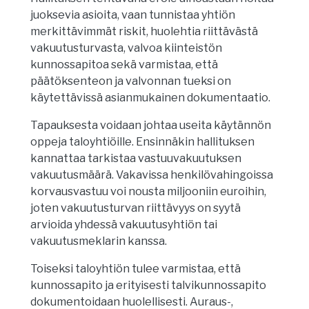
juoksevia asioita, vaan tunnistaa yhtiön
merkittävimmät riskit, huolehtia riittävästä
vakuutusturvasta, valvoa kiinteistön
kunnossapitoa sekä varmistaa, että
päätöksenteon ja valvonnan tueksi on
käytettävissä asianmukainen dokumentaatio.
Tapauksesta voidaan johtaa useita käytännön
oppeja taloyhtiöille. Ensinnäkin hallituksen
kannattaa tarkistaa vastuuvakuutuksen
vakuutusmäärä. Vakavissa henkilövahingoissa
korvausvastuu voi nousta miljooniin euroihin,
joten vakuutusturvan riittävyys on syytä
arvioida yhdessä vakuutusyhtiön tai
vakuutusmeklarin kanssa.
Toiseksi taloyhtiön tulee varmistaa, että
kunnossapito ja erityisesti talvikunnossapito
dokumentoidaan huolellisesti. Auraus-,