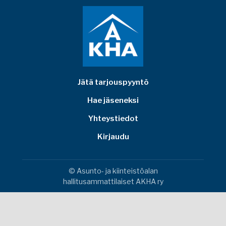
Jätä tarjouspyyntö
Hae jäseneksi
Yhteystiedot
Kirjaudu
© Asunto- ja kiinteistöalan
hallitusammattilaiset AKHA ry