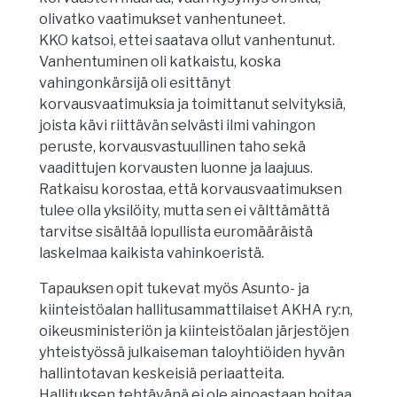
olivatko vaatimukset vanhentuneet.
KKO katsoi, ettei saatava ollut vanhentunut.
Vanhentuminen oli katkaistu, koska
vahingonkärsijä oli esittänyt
korvausvaatimuksia ja toimittanut selvityksiä,
joista kävi riittävän selvästi ilmi vahingon
peruste, korvausvastuullinen taho sekä
vaadittujen korvausten luonne ja laajuus.
Ratkaisu korostaa, että korvausvaatimuksen
tulee olla yksilöity, mutta sen ei välttämättä
tarvitse sisältää lopullista euromääräistä
laskelmaa kaikista vahinkoeristä.
Tapauksen opit tukevat myös Asunto- ja
kiinteistöalan hallitusammattilaiset AKHA ry:n,
oikeusministeriön ja kiinteistöalan järjestöjen
yhteistyössä julkaiseman taloyhtiöiden hyvän
hallintotavan keskeisiä periaatteita.
Hallituksen tehtävänä ei ole ainoastaan hoitaa