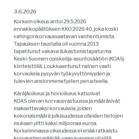
3.6.2026
Korkein oikeus antoi 29.5.2026
ennakkopäätöksen KKO:2026:40, joka koski
vahingonkorvaussaatavan vanhentumista.
Tapauksen taustalla oli vuonna 2013
tapahtunut vakava liukastumistapaturma
Keski-Suomen opiskelija-asuntosäätiön (KOAS)
kiinteistöllä. Loukkaantunut nainen vaati
korvauksia pysyvän työkyvyttömyyden ja
tulevien ansionmenetysten perusteella.
Käräjäoikeus ja hovioikeus katsoivat
KOAS olevan korvausvastuussa ja määräsivät
maksettavaksi korvauksia, joiden
kokonaismäärä julkisuudessa olleiden tietojen
mukaan ylitti kaksi miljoonaa euroa.
Korkeimmassa oikeudessa ei enää ratkaistu
korvausten määrää, vaan kysymys oli siitä,