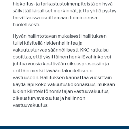
hiekoitus- ja tarkastustoimenpiteistä on hyvä
säilyttää kirjalliset merkinnät, jotta yhtiö pystyy
tarvittaessa osoittamaan toimineensa
huolellisesti.
Hyvän hallintotavan mukaisesti hallituksen
tulisi käsitellä riskienhallintaa ja
vakuutusturvaa säännöllisesti. KKO ratkaisu
osoittaa, että yksittäinen henkilövahinko voi
johtaa vuosia kestävään oikeusprosessiin ja
erittäin merkittävään taloudelliseen
vastuuseen. Hallituksen kannattaa vuosittain
käydä läpi koko vakuutuskokonaisuus, mukaan
lukien kiinteistönomistajan vastuuvakuutus,
oikeusturvavakuutus ja hallinnon
vastuuvakuutus.