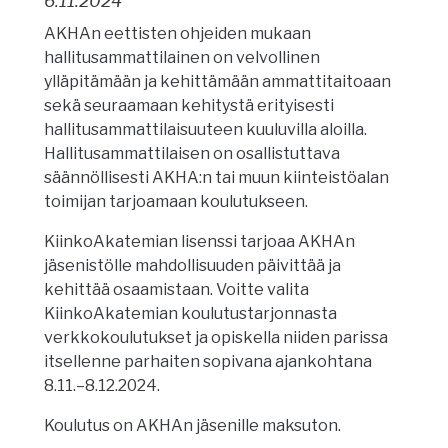
6.11.2024
AKHAn eettisten ohjeiden mukaan
hallitusammattilainen on velvollinen
ylläpitämään ja kehittämään ammattitaitoaan
sekä seuraamaan kehitystä erityisesti
hallitusammattilaisuuteen kuuluvilla aloilla.
Hallitusammattilaisen on osallistuttava
säännöllisesti AKHA:n tai muun kiinteistöalan
toimijan tarjoamaan koulutukseen.
KiinkoAkatemian lisenssi tarjoaa AKHAn
jäsenistölle mahdollisuuden päivittää ja
kehittää osaamistaan. Voitte valita
KiinkoAkatemian koulutustarjonnasta
verkkokoulutukset ja opiskella niiden parissa
itsellenne parhaiten sopivana ajankohtana
8.11.–8.12.2024.
Koulutus on AKHAn jäsenille maksuton.