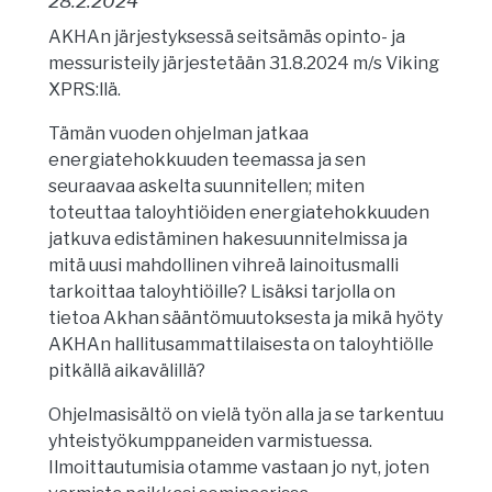
28.2.2024
AKHAn järjestyksessä seitsämäs opinto- ja
messuristeily järjestetään 31.8.2024 m/s Viking
XPRS:llä.
Tämän vuoden ohjelman jatkaa
energiatehokkuuden teemassa ja sen
seuraavaa askelta suunnitellen; miten
toteuttaa taloyhtiöiden energiatehokkuuden
jatkuva edistäminen hakesuunnitelmissa ja
mitä uusi mahdollinen vihreä lainoitusmalli
tarkoittaa taloyhtiöille? Lisäksi tarjolla on
tietoa Akhan sääntömuutoksesta ja mikä hyöty
AKHAn hallitusammattilaisesta on taloyhtiölle
pitkällä aikavälillä?
Ohjelmasisältö on vielä työn alla ja se tarkentuu
yhteistyökumppaneiden varmistuessa.
Ilmoittautumisia otamme vastaan jo nyt, joten