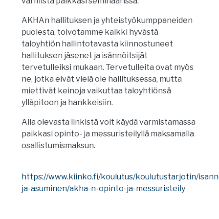
varmista paikkasi seminaarissa.
AKHAn hallituksen ja yhteistyökumppaneiden
puolesta, toivotamme kaikki hyvästä
taloyhtiön hallintotavasta kiinnostuneet
hallituksen jäsenet ja isännöitsijät
tervetulleiksi mukaan. Tervetulleita ovat myös
ne, jotka eivät vielä ole hallituksessa, mutta
miettivät keinoja vaikuttaa taloyhtiönsä
ylläpitoon ja hankkeisiin.
Alla olevasta linkistä voit käydä varmistamassa
paikkasi opinto- ja messuristeilyllä maksamalla
osallistumismaksun.
https://www.kiinko.fi/koulutus/koulutustarjotin/isann
ja-asuminen/akha-n-opinto-ja-messuristeily