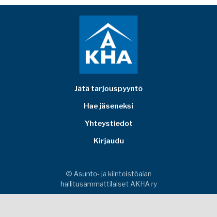
Jätä tarjouspyyntö
Hae jäseneksi
Yhteystiedot
Kirjaudu
© Asunto- ja kiinteistöalan
hallitusammattilaiset AKHA ry