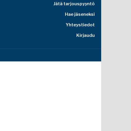
Jätä tarjouspyyntö
Hae jäseneksi
Yhteystiedot
Kirjaudu