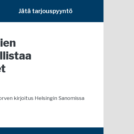
Jätä tarjouspyyntö
ien
listaa
et
orven kirjoitus Helsingin Sanomissa