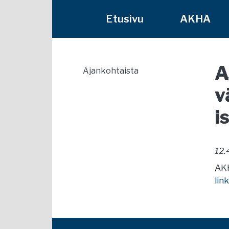
Etusivu
AKHA
A
Ajankohtaista
v
i
12.
AKH
link