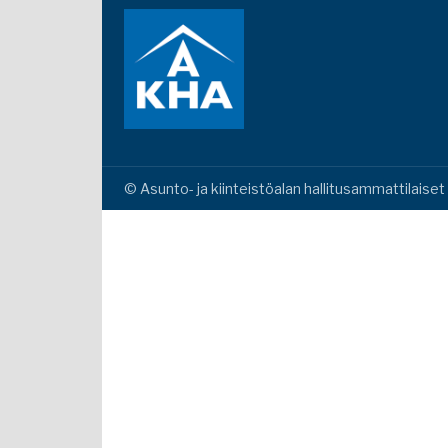
© Asunto- ja kiinteistöalan hallitusammattilaise