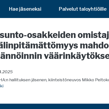
Hae jäseneksi
Palvelut taloyhtiöille
sunto-osakkeiden omistaj
älinpitämättömyys mahdol
sännöinnin väärinkäytöks
4.2025
A:n hallituksen jäsenen, kiinteistöneuvos Mikko Peltok
ki