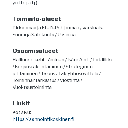
yrittäjä (tj.).
Toiminta-alueet
Pirkanmaa ja Etelä-Pohjanmaa
Varsinais-
Suomi ja Satakunta
Uusimaa
Osaamisalueet
Hallinnon kehittäminen
Isännöinti
Juridiikka
Korjausrakentaminen
Strateginen
johtaminen
Talous
Taloyhtiösovittelu
Toiminnantarkastus
Viestintä
Vuokraustoiminta
Linkit
Kotisivu:
https://isannointikoskinen.fi