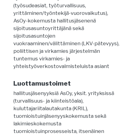
(työsudeasiat, työturvallisuus,
yrittäminen/työntekijä-vuorovaikutus),
AsOy-kokemusta hallitusjäsenenä
sijoitusasuntoyrittäjänä sekä
sijoitusasuntojen
vuokraaminen/välittäminen (LKV-pätevyys),
poliittisen ja virkamies järjestelmän
tuntemus virkamies- ja
yhteistyöverkostovalmisteluista asiant
Luottamustoimet
hallitusjäsenyyksiä AsOy, yksit. yrityksissä
(turvallisuus- ja kiinteistöala),
kuluttajariitalautakunta (KRIL),
tuomioistuinjäsenyyskokemusta sekä
lakimieskokemusta
tuomioistuinprosesseista, itsenäinen