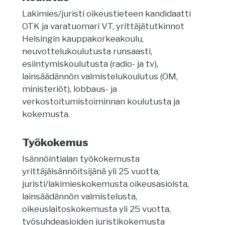
Lakimies/juristi oikeustieteen kandidaatti
OTK ja varatuomari VT, yrittäjätutkinnot
Helsingin kauppakorkeakoulu,
neuvottelukoulutusta runsaasti,
esiintymiskoulutusta (radio- ja tv),
lainsäädännön valmistelukoulutus (OM,
ministeriöt), lobbaus- ja
verkostoitumistoiminnan koulutusta ja
kokemusta.
Työkokemus
Isännöintialan työkokemusta
yrittäjäisännöitsijänä yli 25 vuotta,
juristi/lakimieskokemusta oikeusasioista,
lainsäädännön valmistelusta,
oikeuslaitoskokemusta yli 25 vuotta,
työsuhdeasioiden juristikokemusta