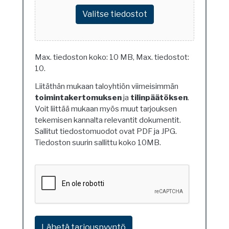
Valitse tiedostot
Max. tiedoston koko: 10 MB, Max. tiedostot:
10.
Liitäthän mukaan taloyhtiön viimeisimmän
toimintakertomuksen
ja
tilinpäätöksen
.
Voit liittää mukaan myös muut tarjouksen
tekemisen kannalta relevantit dokumentit.
Sallitut tiedostomuodot ovat PDF ja JPG.
Tiedoston suurin sallittu koko 10MB.
Ethän
ole
robotti?