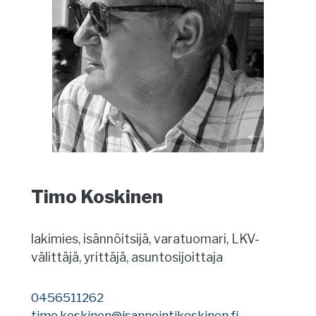
Timo Koskinen
lakimies, isännöitsijä, varatuomari, LKV-
välittäjä, yrittäjä, asuntosijoittaja
0456511262
timo.koskinen@isannointikoskinen.fi