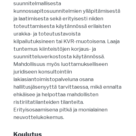
suunnitelmallisesta
kunnossapitosuunnitelmien ylläpitämisestä
ja laatimisesta sekä erityisesti niiden
toteuttamisesta käytännössä erilaisten
urakka- ja toteutustavoista
kilpailutuksineen tai KVR-muotoisena. Laaja
tuntemus kiinteistöjen korjaus- ja
suunnitteluverkostosta käytännössä.
Mahdollisuus myös luottamukselliseen
juridiseen konsultointiin
lakiasiantoimistopalveluna osana
hallitusjäsenyyttä tarvittaessa, mikä ennalta
ehkäisee ja helpottaa mahdollisten
ristiriitatilanteiden tilanteita.
Erityisosaamisena pitkä ja monialainen
neuvottelukokemus.
Koulutus