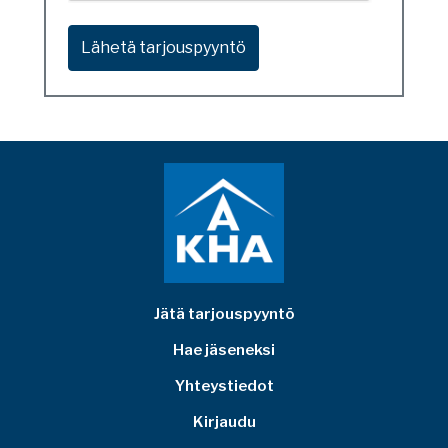
Jätä tarjouspyyntö
Hae jäseneksi
Yhteystiedot
Kirjaudu