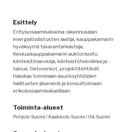
Esittely
Erityisosaamisalueina rakennusalan
energiatodistusten laatija, kauppakamarin
hyväksymä tavarantarkastaja,
Keskuskauppakamarin auktorisoitu
kiinteistönarvioija, kiinteistötekniikka ja -
talous, tietoverkot, projektitehtävät.
Halukas toiminaan asuntoyhtiöiden
hallitusten jäsenenä ja konsultoimaan
erikoisosaamisalueillaan.
Toiminta-alueet
Pohjois-Suomi
Kaakkois-Suomi
Itä-Suomi