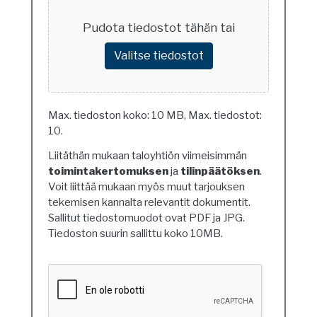
Pudota tiedostot tähän tai
Valitse tiedostot
Max. tiedoston koko: 10 MB, Max. tiedostot:
10.
Liitäthän mukaan taloyhtiön viimeisimmän
toimintakertomuksen
ja
tilinpäätöksen
.
Voit liittää mukaan myös muut tarjouksen
tekemisen kannalta relevantit dokumentit.
Sallitut tiedostomuodot ovat PDF ja JPG.
Tiedoston suurin sallittu koko 10MB.
Ethän
ole
robotti?