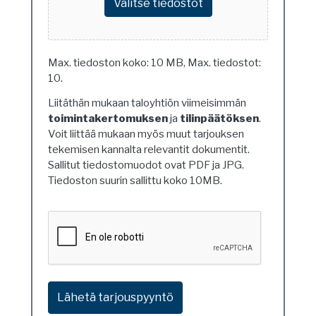
Valitse tiedostot
Max. tiedoston koko: 10 MB, Max. tiedostot:
10.
Liitäthän mukaan taloyhtiön viimeisimmän
toimintakertomuksen
ja
tilinpäätöksen
.
Voit liittää mukaan myös muut tarjouksen
tekemisen kannalta relevantit dokumentit.
Sallitut tiedostomuodot ovat PDF ja JPG.
Tiedoston suurin sallittu koko 10MB.
Ethän
ole
robotti?