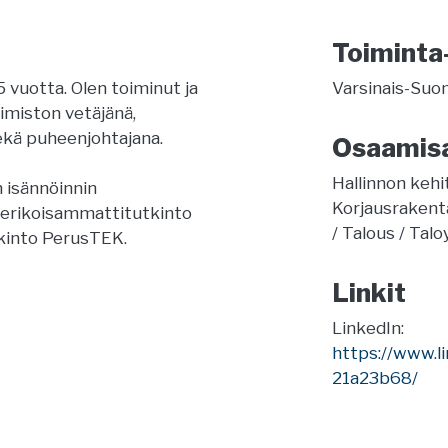
Toiminta
15 vuotta. Olen toiminut ja
Varsinais-Suo
oimiston vetäjänä,
sekä puheenjohtajana.
Osaamis
Hallinnon keh
 isännöinnin
Korjausraken
 erikoisammattitutkinto
Talous
Talo
tkinto PerusTEK.
Linkit
LinkedIn:
https://www.li
21a23b68/