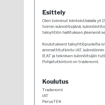
Esittely
Olen toiminut kiinteistöalalla yli 
toimin isännöitsijänä, isännöintit
taloyhtiön hallituksen jäsenenä 
Koulutukseni taloyhtiöpuolelta on
ammattitutkinto IAT, isännöinnin
IEAT ja teknisen isännöitsijän tu
Pohjatutkintoni on tradenomi.
Koulutus
Tradenomi
IAT
PerusTEK