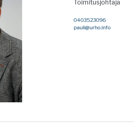
Toimitusjohtaja
0403523096
pauli@urho.info