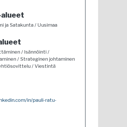
-alueet
mi ja Satakunta
Uusimaa
alueet
ittäminen
Isännöinti
taminen
Strateginen johtaminen
yhtiösovittelu
Viestintä
nkedin.com/in/pauli-ratu-