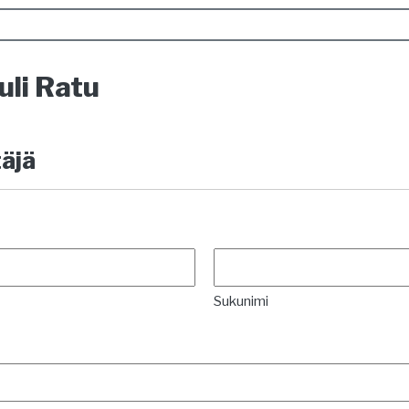
uli Ratu
äjä
Sukunimi