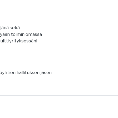
jänä sekä
kyään toimin omassa
ulttiyrityksessäni
öyhtiön hallituksen jäsen