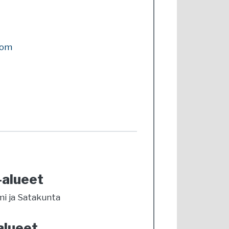
com
-alueet
mi ja Satakunta
alueet