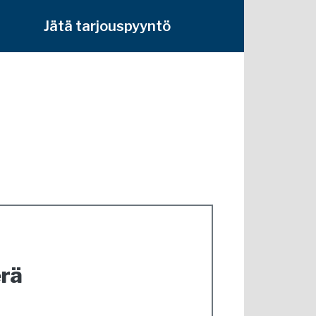
Jätä tarjouspyyntö
erä