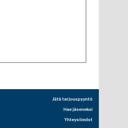
Jätä tarjouspyyntö
Hae jäseneksi
Yhteystiedot