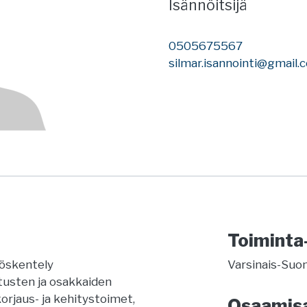
Isännöitsijä
0505675567
silmar.isannointi@gmail.
Toiminta
yöskentely
Varsinais-Suo
itusten ja osakkaiden
korjaus- ja kehitystoimet,
Osaamis