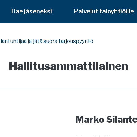
Hae jäseneksi
Palvelut taloyhtiöille
siantuntijaa ja jätä suora tarjouspyyntö
Hallitusammattilainen
Marko Silant