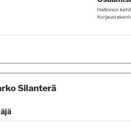
Hallinnon keh
Korjausraken
rko Silanterä
äjä