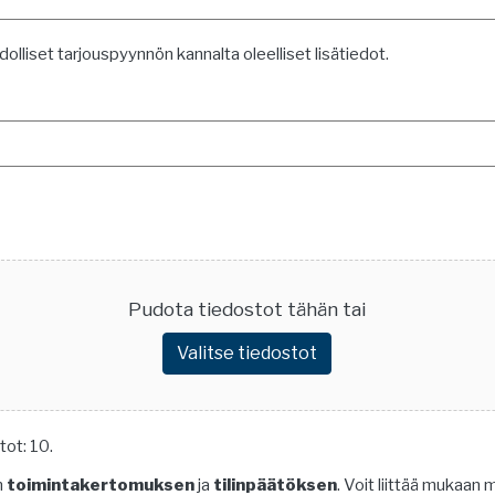
lliset tarjouspyynnön kannalta oleelliset lisätiedot.
Pudota tiedostot tähän tai
Valitse tiedostot
ot: 10.
n
toimintakertomuksen
ja
tilinpäätöksen
. Voit liittää mukaa