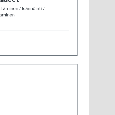
ittäminen
Isännöinti
taminen