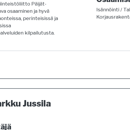
nteistöliitto Päijät-
Isännöinti
Ta
hva osaaminen ja hyvä
Korjausraken
nteissa, perinteisissä ja
sissa
lveluiden kilpailutusta.
rkku Jussila
äjä