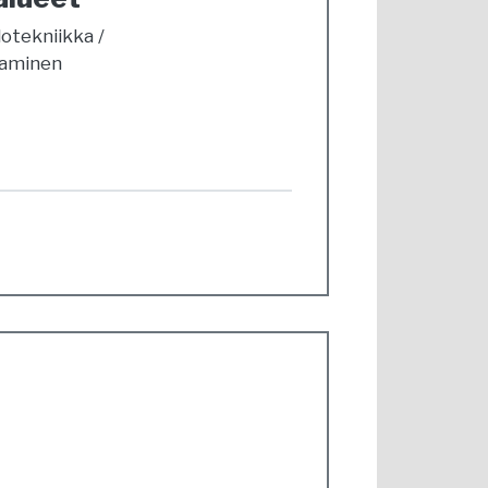
lotekniikka
taminen