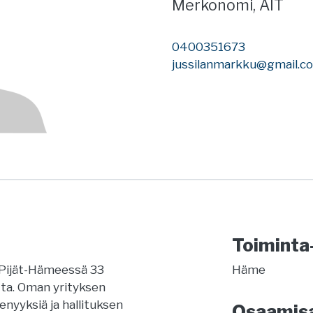
Merkonomi, AIT
0400351673
jussilanmarkku@gmail.c
Toiminta
 Pijät-Hämeessä 33
Häme
otta. Oman yrityksen
enyyksiä ja hallituksen
Osaamis