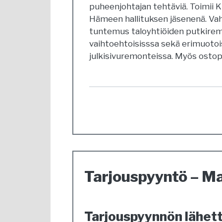
puheenjohtajan tehtäviä. Toimii Kii
Hämeen hallituksen jäsenenä. Va
tuntemus taloyhtiöiden putkiremo
vaihtoehtoisisssa sekä erimuotoi
julkisivuremonteissa. Myös ostopa
Tarjouspyyntö – Ma
Tarjouspyynnön lähett