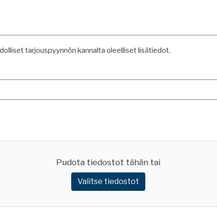
lliset tarjouspyynnön kannalta oleelliset lisätiedot.
Pudota tiedostot tähän tai
Valitse tiedostot