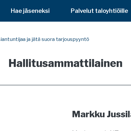
Hae jäseneksi
Palvelut taloyhtiöille
siantuntijaa ja jätä suora tarjouspyyntö
Hallitusammattilainen
Markku Jussil