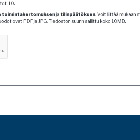
ot: 10.
n
toimintakertomuksen
ja
tilinpäätöksen
. Voit liittää mukaa
muodot ovat PDF ja JPG. Tiedoston suurin sallittu koko 10MB.