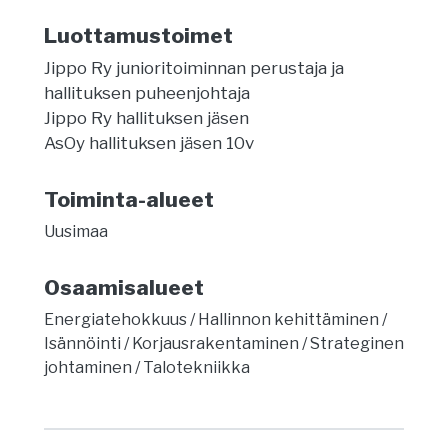
Luottamustoimet
Jippo Ry junioritoiminnan perustaja ja
hallituksen puheenjohtaja
Jippo Ry hallituksen jäsen
AsOy hallituksen jäsen 10v
Toiminta-alueet
Uusimaa
Osaamisalueet
Energiatehokkuus
Hallinnon kehittäminen
Isännöinti
Korjausrakentaminen
Strateginen
johtaminen
Talotekniikka