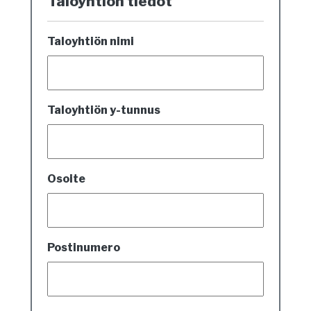
Taloyhtiön tiedot
Taloyhtiön nimi
Taloyhtiön y-tunnus
Osoite
Postinumero