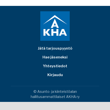
Jätä tarjouspyyntö
Hae jäseneksi
Yhteystiedot
Kirjaudu
© Asunto- ja kiinteistöalan
hallitusammattilaiset AKHA ry