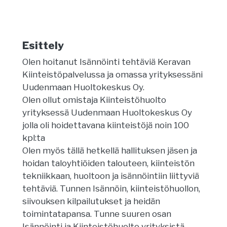
Esittely
Olen hoitanut Isännöinti tehtäviä Keravan
Kiinteistöpalvelussa ja omassa yrityksessäni
Uudenmaan Huoltokeskus Oy.
Olen ollut omistaja Kiinteistöhuolto
yrityksessä Uudenmaan Huoltokeskus Oy
jolla oli hoidettavana kiinteistöjä noin 100
kpl:ta
Olen myös tällä hetkellä hallituksen jäsen ja
hoidan taloyhtiöiden talouteen, kiinteistön
tekniikkaan, huoltoon ja isännöintiin liittyviä
tehtäviä. Tunnen Isännöin, kiinteistöhuollon,
siivouksen kilpailutukset ja heidän
toimintatapansa. Tunne suuren osan
Isännöinti ja Kiinteistöhuolto yrityksistä