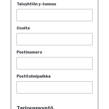
Taloyhtiön y-tunnus
Osoite
Postinumero
Postitoimipaikka
Tarjouspyyntö