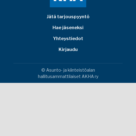
Jätä tarjouspyyntö
Hae jäseneksi
Yhteystiedot
Kirjaudu
© Asunto- ja kiinteistöalan
hallitusammattilaiset AKHA ry