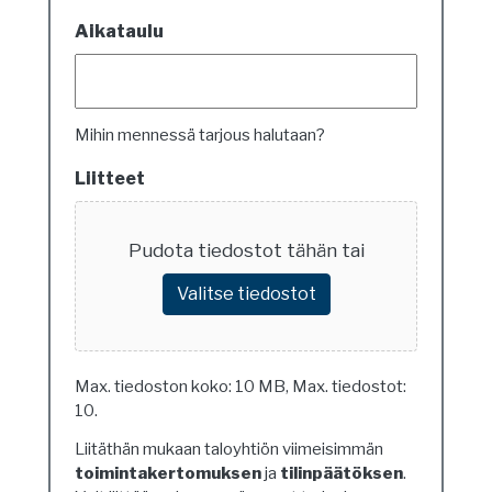
Aikataulu
Mihin mennessä tarjous halutaan?
Liitteet
Pudota tiedostot tähän tai
Valitse tiedostot
Max. tiedoston koko: 10 MB, Max. tiedostot:
10.
Liitäthän mukaan taloyhtiön viimeisimmän
toimintakertomuksen
ja
tilinpäätöksen
.