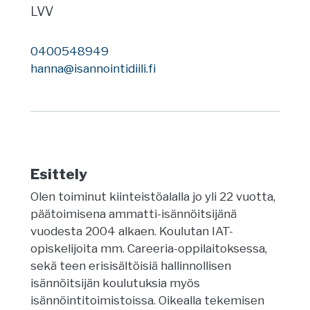
LVV
0400548949
hanna@isannointidiili.fi
Esittely
Olen toiminut kiinteistöalalla jo yli 22 vuotta,
päätoimisena ammatti-isännöitsijänä
vuodesta 2004 alkaen. Koulutan IAT-
opiskelijoita mm. Careeria-oppilaitoksessa,
sekä teen erisisältöisiä hallinnollisen
isännöitsijän koulutuksia myös
isännöintitoimistoissa. Oikealla tekemisen